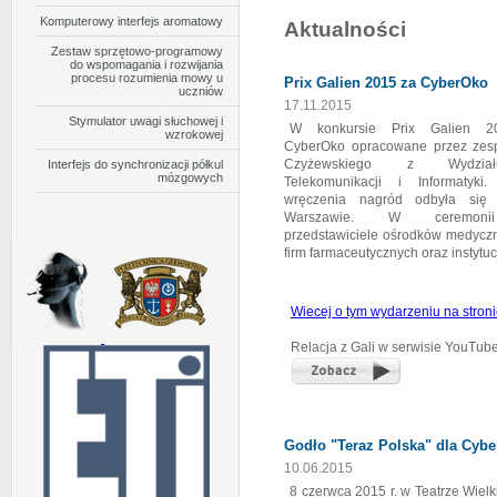
Komputerowy interfejs aromatowy
Aktualności
Zestaw sprzętowo-programowy
Stymulator uwagi słuchowej i wzrokowe
do wspomagania i rozwijania
procesu rozumienia mowy u
Prix Galien 2015 za CyberOko
uczniów
Przeciwdziałanie deficytowi uwagi słuchowej i wzrokowej. I
17.11.2015
językowych
Stymulator uwagi słuchowej i
W konkursie Prix Galien 2
wzrokowej
CyberOko opracowane przez zespó
Czyżewskiego z Wydziału
Interfejs do synchronizacji półkul
mózgowych
Telekomunikacji i Informatyki
Interfejs do synchronizacji półkul móz
wręczenia nagród odbyła się
Warszawie. W ceremonii 
przedstawiciele ośrodków medycz
Terapia dysleksji rozwojowej i zaburzeń integracji sensoryc
firm farmaceutycznych oraz instytu
Wiecej o tym wydarzeniu na stroni
Relacja z Gali w serwisie YouTube
Godło "Teraz Polska" dla Cyb
10.06.2015
8 czerwca 2015 r. w Teatrze Wiel