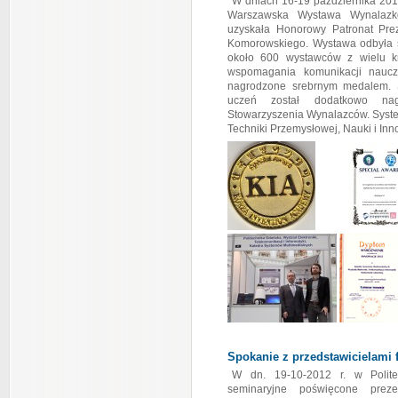
W dniach 16-19 października 20
Warszawska Wystawa Wynalazk
uzyskała Honorowy Patronat Prez
Komorowskiego. Wystawa odbyła si
około 600 wystawców z wielu k
wspomagania komunikacji nauczy
nagrodzone srebrnym medalem. 
uczeń został dodatkowo nag
Stowarzyszenia Wynalazców. System
Techniki Przemysłowej, Nauki i
Spokanie z przedstawicielami 
W dn. 19-10-2012 r. w Polite
seminaryjne poświęcone preze