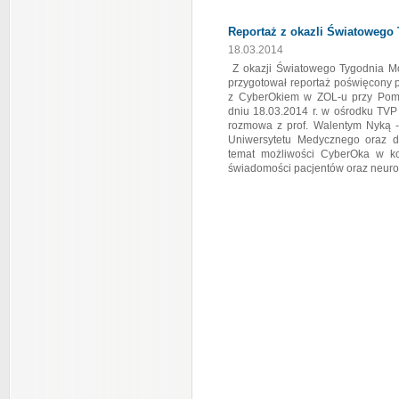
Reportaż z okazli Światowego
18.03.2014
Z okazji Światowego Tygodnia Mó
przygotował reportaż poświęcony pa
z CyberOkiem w ZOL-u przy Pom
dniu 18.03.2014 r. w ośrodku TV
rozmowa z prof. Walentym Nyką -
Uniwersytetu Medycznego oraz 
temat możliwości CyberOka w ko
świadomości pacjentów oraz neuror