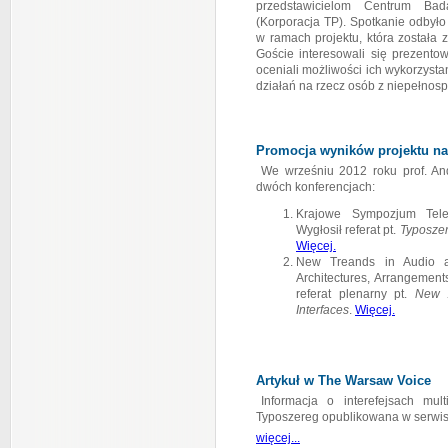
przedstawicielom Centrum Ba
(Korporacja TP). Spotkanie odbył
w ramach projektu, która została 
Goście interesowali się prezento
oceniali możliwości ich wykorzysta
działań na rzecz osób z niepełnos
Promocja wyników projektu na
We wrześniu 2012 roku prof. An
dwóch konferencjach:
Krajowe Sympozjum Telek
Wygłosił referat pt.
Typoszer
Więcej.
New Treands in Audio an
Architectures, Arrangement
referat plenarny pt.
New A
Interfaces
.
Więcej.
Artykuł w The Warsaw Voice
Informacja o interefejsach mu
Typoszereg opublikowana w serwis
więcej...