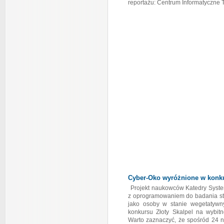
reportażu: Centrum Informatyczne 
Cyber-Oko wyróżnione w konkur
Projekt naukowców Katedry Syst
z oprogramowaniem do badania s
jako osoby w stanie wegetatywny
konkursu Złoty Skalpel na wybitn
Warto zaznaczyć, że spośród 24 