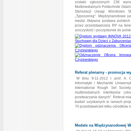
zostało zgłoszonych 236 wyn
Multimedialnych Politechniki Gdańs
Stymulacji Uwagi Wzrokowo S
„Typoszereg”. Międzynarodowe jur
medal. Aktywna postawa polskich
przez przedstawiciela RP na tere
uroczystość i poczęstunek do pols
Referat plenarny - promocja w
W dniu 9-11-2012 r. prof. A. 
Informatyki i Mechaniki Uniwers
International Rough Set Society
multimodalnych interfejsów człow
przetwarzanie danych". Referat mi
badań uzyskanych w ramach projek
70 przedstawicieli kilku ośrodków n
Medale na Międzynarodowej W