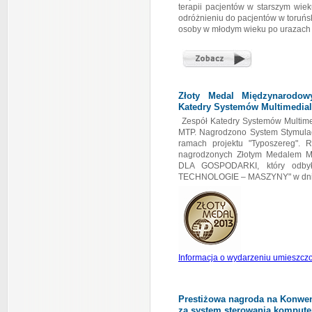
terapii pacjentów w starszym wie
odróżnieniu do pacjentów w toruńs
osoby w młodym wieku po urazach
Złoty Medal Międzynarodow
Katedry Systemów Multimedia
Zespół Katedry Systemów Multim
MTP. Nagrodzono System Stymula
ramach projektu "Typoszereg". 
nagrodzonych Złotym Medalem M
DLA GOSPODARKI, który odby
TECHNOLOGIE – MASZYNY" w dniac
Informacja o wydarzeniu umieszczon
Prestiżowa nagroda na Konwen
za system sterowania komput