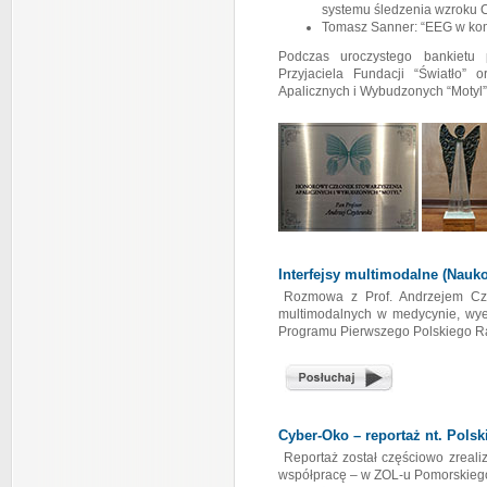
systemu śledzenia wzroku 
Tomasz Sanner: “EEG w kom
Podczas uroczystego bankietu p
Przyjaciela Fundacji “Światło”
Apalicznych i Wybudzonych “Motyl”
Interfejsy multimodalne (Nauk
Rozmowa z Prof. Andrzejem Czy
multimodalnych w medycynie, wy
Programu Pierwszego Polskiego R
Cyber-Oko – reportaż nt. Pols
Reportaż został częściowo zreal
współpracę – w ZOL-u Pomorskiego