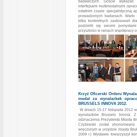
badawczych. Goście wykazali 
interfejsami multimodalnymi opra
ostatnim czasie specjalistyczną 
prowadzonych badaniach. Warto 
kilka konkretnych zastosowań dla
podzielili się swoimi pomysła
przyszłości w ramach współpracy 
Krzyż Oficerski Orderu Wynala
medal za wynalazkek oprac
BRUSSELS INNOVA 2012.
W dniach 15-17 listopada 2012 w 
wynalazków Brussels Innova. Z
odznaczenia Prezydenta Miasta Bru
Czyżewski został uhonorowany 
wręczonym w urzędzie miasta Bruk
2009 r.) Wystawie towarzyszył kon