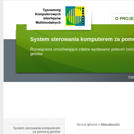
O PROJE
System sterowania komputerem za pom
Rozwiązania umożliwiające zdalne wydawanie poleceń z
gestów
Komputerowy interfejs aromatowy
Stymulacja polisensoryczna - ważny element terapii i kszta
jako elementem wyposażenia tzw. sal doświadczania świat
Wspomaganie procesu rozumienia mowy
System poprawiający rozumienie mowy u osób z pogorszon
Strona główna
> Aktualności
System sterowania komputerem
za pomocą gestów