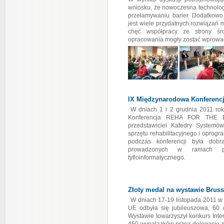
wniosku, że nowoczesna technol
przełamywaniu barier. Dodatkow
jest wiele przydatnych rozwiązań
chęć współpracy ze strony śr
opracowania mogły zostać wprowad
IX Międzynarodowa Konferen
W dniach 1 i 2 grudnia 2011 ro
Konferencja REHA FOR THE BL
przedstawiciel Katedry Systemó
sprzętu rehabilitacyjnego i opro
podczas konferencji była dobr
prowadzonych w ramach pro
tyfloinformatycznego.
Złoty medal na wystawie Bruss
W dniach 17-19 listopada 2011 w B
UE odbyła się jubileuszowa, 60 
Wystawie towarzyszył konkurs Inte
450 wynalazków przez delegacje z