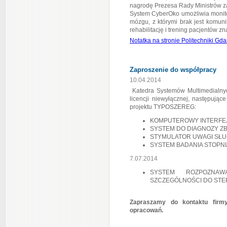
nagrodę Prezesa Rady Ministrów 
System CyberOko umożliwia monito
mózgu, z którymi brak jest komun
rehabilitację i trening pacjentów 
Notatka na stronie Politechniki Gda
Zaproszenie do współpracy
10.04.2014
Katedra Systemów Multimedialny
licencji niewyłącznej, następują
projektu TYPOSZEREG:
KOMPUTEROWY INTERFE
SYSTEM DO DIAGNOZY Z
STYMULATOR UWAGI SŁU
SYSTEM BADANIA STOPNIA
7.07.2014
SYSTEM ROZPOZNA
SZCZEGÓLNOŚCI DO STE
Zapraszamy do kontaktu firmy
opracowań.