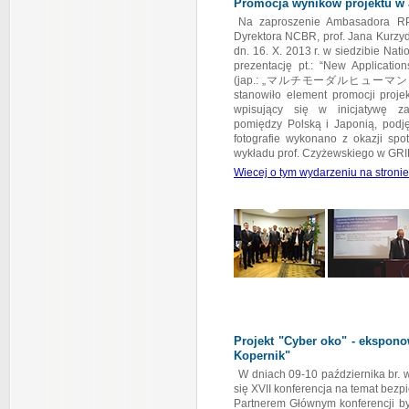
Promocja wyników projektu w 
Na zaproszenie Ambasadora RP
Dyrektora NCBR, prof. Jana Kurzyd
dn. 16. X. 2013 r. w siedzibie Nati
prezentację pt.: “New Applicatio
(jap.: „マルチモーダルヒューマン·
stanowiło element promocji projek
wpisujący się w inicjatywę za
pomiędzy Polską i Japonią, podję
fotografie wykonano z okazji sp
wykładu prof. Czyżewskiego w GRI
Wiecej o tym wydarzeniu na stroni
Projekt "Cyber oko" - ekspon
Kopernik"
W dniach 09-10 października br.
się XVII konferencja na temat be
Partnerem Głównym konferencji b