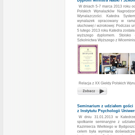
Dyplom Ministra Nauki i Szko
W dniach 5-7 marca 2013 roku od
Polskich Wynalazków Nagrodzo
Wynalazczości. Katedra System
wynalazek opracowany w rama
słuchowej i wzrokowej
. Podczas ur
5 lutego 2013 roku Katedra została
wyższego dyplomem. Stoisko o
Szkolnictwa Wyższego z Wiceminist
Relacja z XX Giełdy Polskich Wy
Seminarium z udziałem gości
z Instytutu Psychologii Uniwe
W dniu 31.01.2013 w Katedrze
spotkanie seminaryjne z udziałem
Kazimierza Wielkiego w Bydgoszcz
celem była wymiana doświadcze