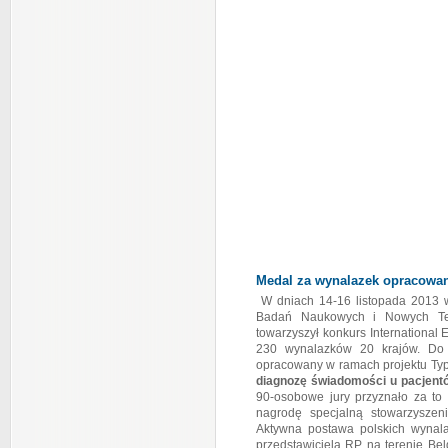
Medal za wynalazek opracow
W dniach 14-16 listopada 2013 w
Badań Naukowych i Nowych T
towarzyszył konkurs International 
230 wynalazków 20 krajów. Do 
opracowany w ramach projektu Typ
diagnozę świadomości u pacjen
90-osobowe jury przyznało za to 
nagrodę specjalną stowarzyszen
Aktywna postawa polskich wynal
przedstawiciela RP na terenie Belg