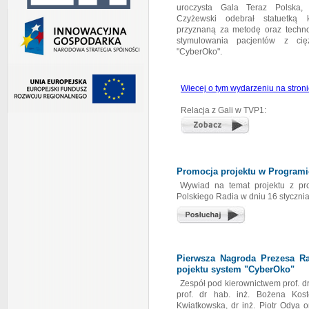
uroczysta Gala Teraz Polska,
Czyżewski odebrał statuetką 
przyznaną za metodę oraz techno
stymulowania pacjentów z ci
"CyberOko".
Wiecej o tym wydarzeniu na stroni
Relacja z Gali w TVP1:
Promocja projektu w Programie
Wywiad na temat projektu z p
Polskiego Radia w dniu 16 styczni
Pierwsza Nagroda Prezesa R
pojektu system "CyberOko"
Zespół pod kierownictwem prof. dr
prof. dr hab. inż. Bożena Kos
Kwiatkowska, dr inż. Piotr Odya o