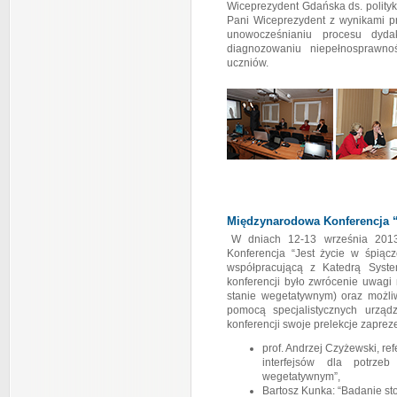
Wiceprezydent Gdańska ds. polityk
Pani Wiceprezydent z wynikami p
unowocześnianiu procesu dyd
diagnozowaniu niepełnosprawno
uczniów.
Międzynarodowa Konferencja “
W dniach 12-13 września 2013
Konferencja “Jest życie w śpiącz
współpracującą z Katedrą Syst
konferencji było zwrócenie uwagi
stanie wegetatywnym) oraz możliw
pomocą specjalistycznych urząd
konferencji swoje prelekcje zapre
prof. Andrzej Czyżewski, re
interfejsów dla potrze
wegetatywnym”,
Bartosz Kunka: “Badanie s