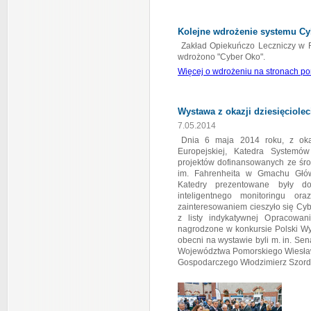
Kolejne wdrożenie systemu Cy
Zakład Opiekuńczo Leczniczy w R
wdrożono "Cyber Oko".
Więcej o wdrożeniu na stronach po
Wystawa z okazji dziesięciolec
7.05.2014
Dnia 6 maja 2014 roku, z okaz
Europejskiej, Katedra Systemó
projektów dofinansowanych ze śro
im. Fahrenheita w Gmachu Głów
Katedry prezentowane były do
inteligentnego monitoringu ora
zainteresowaniem cieszyło się Cy
z listy indykatywnej Opracowanie
nagrodzone w konkursie Polski Wy
obecni na wystawie byli m. in. Se
Województwa Pomorskiego Wiesław
Gospodarczego Włodzimierz Szordy